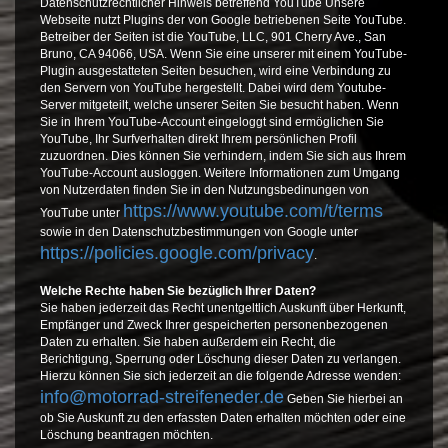
Datenschutzrechtlicher Hinweis betreffend YouTube Unsere
Webseite nutzt Plugins der von Google betriebenen Seite YouTube.
Betreiber der Seiten ist die YouTube, LLC, 901 Cherry Ave., San
Bruno, CA 94066, USA. Wenn Sie eine unserer mit einem YouTube-
Plugin ausgestatteten Seiten besuchen, wird eine Verbindung zu
den Servern von YouTube hergestellt. Dabei wird dem Youtube-
Server mitgeteilt, welche unserer Seiten Sie besucht haben. Wenn
Sie in Ihrem YouTube-Account eingeloggt sind ermöglichen Sie
YouTube, Ihr Surfverhalten direkt Ihrem persönlichen Profil
zuzuordnen. Dies können Sie verhindern, indem Sie sich aus Ihrem
YouTube-Account ausloggen. Weitere Informationen zum Umgang
von Nutzerdaten finden Sie in den Nutzungsbedinungen von
https://www.youtube.com/t/terms
YouTube unter
sowie in den Datenschutzbestimmungen von Google unter
https://policies.google.com/privacy
.
Welche Rechte haben Sie bezüglich Ihrer Daten?
Sie haben jederzeit das Recht unentgeltlich Auskunft über Herkunft,
Empfänger und Zweck Ihrer gespeicherten personenbezogenen
Daten zu erhalten. Sie haben außerdem ein Recht, die
Berichtigung, Sperrung oder Löschung dieser Daten zu verlangen.
Hierzu können Sie sich jederzeit an die folgende Adresse wenden:
info@motorrad-streifeneder.de
Geben Sie hierbei an
ob Sie Auskunft zu den erfassten Daten erhalten möchten oder eine
Löschung beantragen möchten.