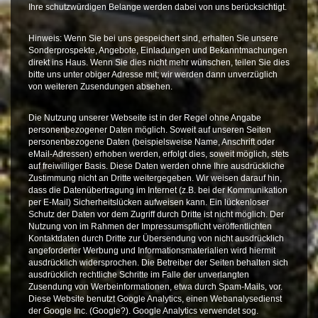
Ihre schutzwürdigen Belange werden dabei von uns berücksichtigt.
Hinweis: Wenn Sie bei uns gespeichert sind, erhalten Sie unsere
Sonderprospekte, Angebote, Einladungen und Bekanntmachungen
direkt ins Haus. Wenn Sie dies nicht mehr wünschen, teilen Sie dies
bitte uns unter obiger Adresse mit; wir werden dann unverzüglich
von weiteren Zusendungen absehen.
Die Nutzung unserer Webseite ist in der Regel ohne Angabe
personenbezogener Daten möglich. Soweit auf unseren Seiten
personenbezogene Daten (beispielsweise Name, Anschrift oder
eMail-Adressen) erhoben werden, erfolgt dies, soweit möglich, stets
auf freiwilliger Basis. Diese Daten werden ohne Ihre ausdrückliche
Zustimmung nicht an Dritte weitergegeben. Wir weisen darauf hin,
dass die Datenübertragung im Internet (z.B. bei der Kommunikation
per E-Mail) Sicherheitslücken aufweisen kann. Ein lückenloser
Schutz der Daten vor dem Zugriff durch Dritte ist nicht möglich. Der
Nutzung von im Rahmen der Impressumspflicht veröffentlichten
Kontaktdaten durch Dritte zur Übersendung von nicht ausdrücklich
angeforderter Werbung und Informationsmaterialien wird hiermit
ausdrücklich widersprochen. Die Betreiber der Seiten behalten sich
ausdrücklich rechtliche Schritte im Falle der unverlangten
Zusendung von Werbeinformationen, etwa durch Spam-Mails, vor.
Diese Website benutzt Google Analytics, einen Webanalysedienst
der Google Inc. (Google?). Google Analytics verwendet sog.