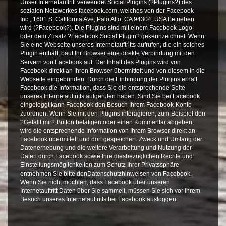
Unser Internetauftritt verwendet Social Plugins (?Plugins?) des
sozialen Netzwerkes facebook.com, welches von der Facebook
Inc., 1601 S. California Ave, Palo Alto, CA 94304, USA betrieben
wird (?Facebook?). Die Plugins sind mit einem Facebook Logo
oder dem Zusatz ?Facebook Social Plugin? gekennzeichnet. Wenn
Sie eine Webseite unseres Internetauftritts aufrufen, die ein solches
Plugin enthält, baut Ihr Browser eine direkte Verbindung mit den
Servern von Facebook auf. Der Inhalt des Plugins wird von
Facebook direkt an Ihren Browser übermittelt und von diesem in die
Webseite eingebunden. Durch die Einbindung der Plugins erhält
Facebook die Information, dass Sie die entsprechende Seite
unseres Internetauftritts aufgerufen haben. Sind Sie bei Facebook
eingeloggt kann Facebook den Besuch Ihrem Facebook-Konto
zuordnen. Wenn Sie mit den Plugins interagieren, zum Beispiel den
?Gefällt mir? Button betätigen oder einen Kommentar abgeben,
wird die entsprechende Information von Ihrem Browser direkt an
Facebook übermittelt und dort gespeichert. Zweck und Umfang der
Datenerhebung und die weitere Verarbeitung und Nutzung der
Daten durch Facebook sowie Ihre diesbezüglichen Rechte und
Einstellungsmöglichkeiten zum Schutz Ihrer Privatssphäre
entnehmen Sie bitte denDatenschutzhinweisen von Facebook.
Wenn Sie nicht möchten, dass Facebook über unseren
Internetauftritt Daten über Sie sammelt, müssen Sie sich vor Ihrem
Besuch unseres Internetauftritts bei Facebook ausloggen.